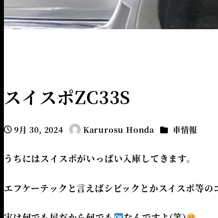
HOME
NEWS
車情報
スイスポZC33S
スイスポZC33S
カテゴリー
9月 30, 2024
Karurosu Honda
車情報
投稿日
著
者
うちにはスイスポがいっぱい入庫してきます。
エフケーテックと言えばシビックとかスイスポ等の
実は何でも屋だから何でも
なんですよ(笑)